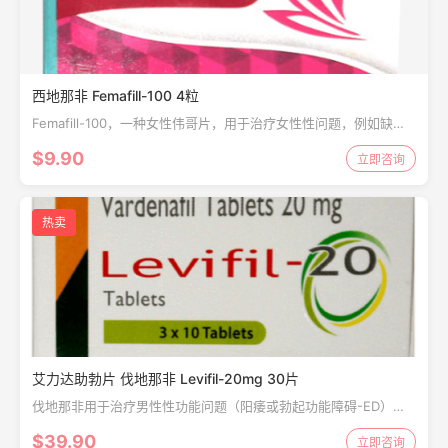
西地那非 Femafill-100 4粒
Femafill-100，一种女性伟哥片，用于治疗女性性问题，例如缺乏
欲望，唤醒或性高潮。 西地那非，用于治疗尚未达到目标的人的性
$9.90
立即咨询
欲减退（HSDD）更年期还可以...
热卖
艾力达助勃片 伐地那非 Levifil-20mg 30片
伐地那非用于治疗男性性功能问题（阳痿或勃起功能障碍-ED）。
结合性刺激，伐地那非的作用是增加流向阴茎的血液，以帮助一个
$39.90
立即咨询
人勃起并保持勃起。