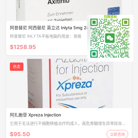
阿昔替尼 阿西替尼 英立达 Inlyta 5mg 28片
阿昔替尼 INLYTA平板电脑的用途：肾癌
$1258.95
立即咨询
热卖
阿扎胞苷 Xpreza Injection
它用于无法进行干细胞移植治疗的成人，高危骨髓增生异常综合征
（MDS），慢性粒细胞性白血病（CMML），急性髓细胞性白血病
$95.50
立即咨询
（AML）