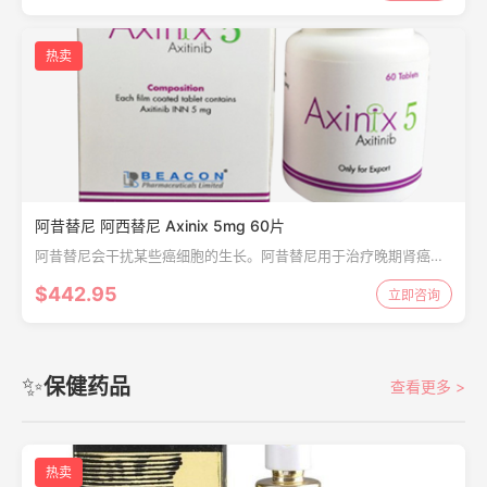
热卖
阿昔替尼 阿西替尼 Axinix 5mg 60片
阿昔替尼会干扰某些癌细胞的生长。阿昔替尼用于治疗晚期肾癌。
通常在其他治疗失败后再给予阿昔替尼。阿昔替尼也可用于本用药
$442.95
立即咨询
指南中未列出的目的。
✨
保健药品
查看更多 >
热卖