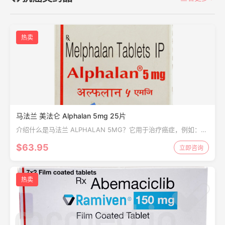
热卖
马法兰 美法仑 Alphalan 5mg 25片
介绍什么是马法兰 ALPHALAN 5MG？它用于治疗癌症，例如：多
发性骨髓瘤（由称为浆细胞的骨髓细胞发展而来）晚期卵巢癌和乳
$63.95
立即咨询
腺癌真性红细胞增多症（增加血液中红...
热卖