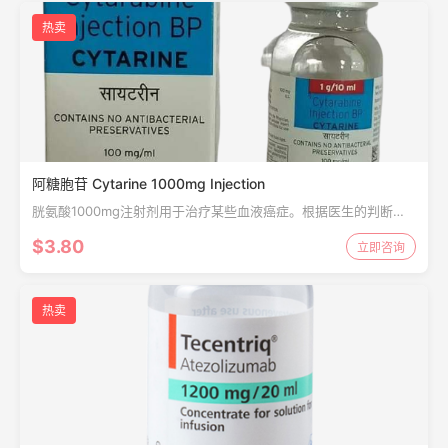
热卖
阿糖胞苷 Cytarine 1000mg Injection
胱氨酸1000mg注射剂用于治疗某些血液癌症。根据医生的判断，
它也可以用于治疗其他疾病。有时与某些其他药物一起使用，作为
$3.80
立即咨询
联合化疗的一部分。
热卖