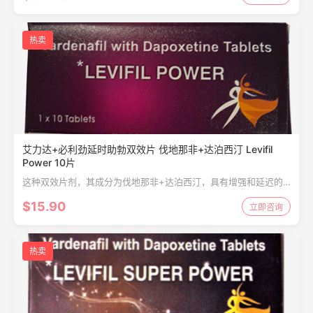
热卖
艾力达+必利劲延时助勃双效片 伐地那非+达泊西汀 Levifil
Power 10片
这种双效片剂，其成分为伐地那非+达泊西汀，具有增强和延迟的
双重作用，用于增强阴茎勃起硬度并延长活动时间，服用后15-20
$15.90
立即咨询
分钟可用于刺激性爱效果刺激。
热卖