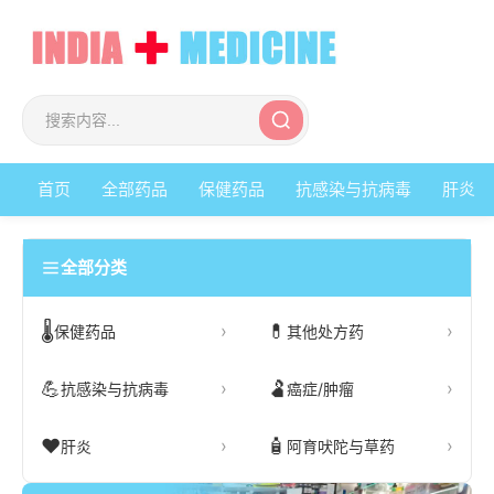
首页
全部药品
保健药品
抗感染与抗病毒
肝炎
全部分类
🌡️
💊
保健药品
其他处方药
💪
🫃
抗感染与抗病毒
癌症/肿瘤
❤️
🧴
肝炎
阿育吠陀与草药