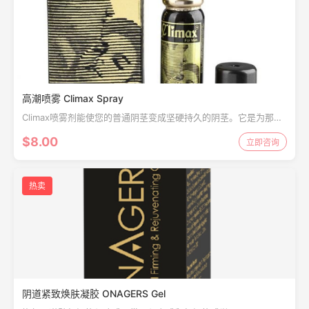
高潮喷雾 Climax Spray
Climax喷雾剂能使您的普通阴茎变成坚硬持久的阴茎。它是为那些
面临困难的男人维持勃起较长的时间。它有助于延缓早泄，延长勃
$8.00
立即咨询
起和持久的性爱与高潮喷雾的男人。它确保...
热卖
阴道紧致焕肤凝胶 ONAGERS Gel