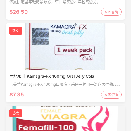
恢复阴道壁年轻的紧致感，带回紧实感和年轻的感觉。
$26.50
立即咨询
热卖
西地那非 Kamagra-FX 100mg Oral Jelly Cola
卡美拉Kamagra-FX 100mg口服冻可乐是一种用于治疗男性勃起功
能障碍（阳痿）的处方药。它的作用是增加阴茎的血流量。这有助
$7.35
立即咨询
于男性获得或维持勃起。
热卖