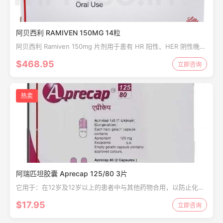
阿贝西利 RAMIVEN 150MG 14粒
阿贝西利 Ramiven 150mg 片剂用于患有 HR 阳性、HER 阴性晚期
或转移性乳腺癌的绝经后妇女。阿贝西利 Ramiven 150mg 片剂也
$468.95
立即咨询
可与氟维...
热卖
阿瑞匹坦胶囊 Aprecap 125/80 3片
它用于：在12岁及12岁以上的患者中与其他药物合用，以防止化疗
引起的恶心和呕吐（癌症治疗），在成年人中，防止术后恶心和呕
$17.95
立即咨询
吐