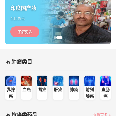
印度国产药
亲民价格
了解更多
🔥
肿瘤类目
乳腺
血癌
肾癌
肝癌
肺癌
前列
直肠
癌
腺癌
癌
🔥
抗癌类药品
查看更多 >