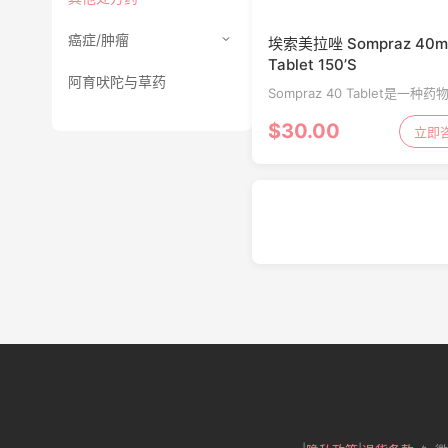
癌症/肿瘤
埃索美拉唑 Sompraz 40m
Tablet 150’S
阿育吠陀与草药
Sompraz 40 Tablet是一种
减少胃中产生的酸量。它用于
$30.00
酸倒流，消化性溃疡疾病以及
立即
道中的其他问题。它也用于预
疗胃溃疡。