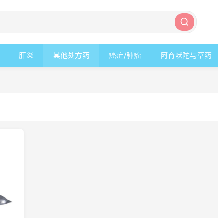
肝炎
其他处方药
癌症/肿瘤
阿育吠陀与草药