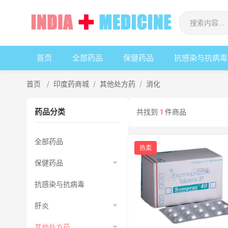
首页
全部药品
保健药品
抗感染与抗病毒
首页
/
印度药商城
/
其他处方药
/
消化
药品分类
共找到
1
件商品
全部药品
热卖
保健药品
抗感染与抗病毒
肝炎
其他处方药