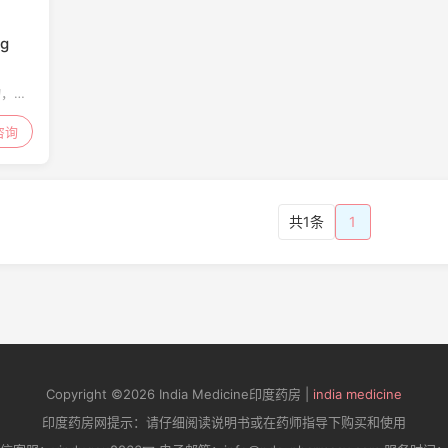
g
药物，可
治疗胃
食物管
咨询
防和治
共1条
1
Copyright ©2026 India Medicine印度药房 |
india medicine
印度药房网提示：请仔细阅读说明书或在药师指导下购买和使用