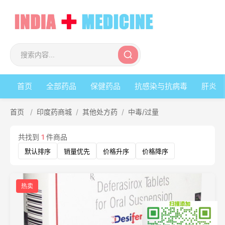
首页
全部药品
保健药品
抗感染与抗病毒
肝炎
首页
/
印度药商城
/
其他处方药
/
中毒/过量
共找到
1
件商品
默认排序
销量优先
价格升序
价格降序
热卖