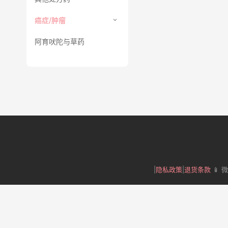
癌症/肿瘤
阿育吠陀与草药
|
隐私政策
|
退货条款
📱 