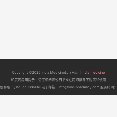
Copyright ©2026 India Medicine印度药房 |
india medicine
印度药房网提示：请仔细阅读说明书或在药师指导下购买和使用
微信客服：yindugou8866📧 电子邮箱：info@ndo-pharmacy.com 服务时间：周