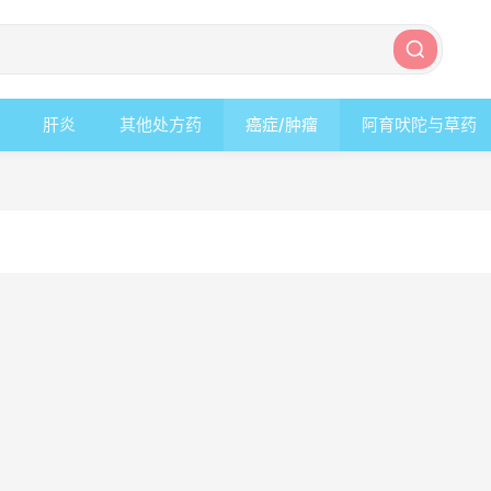
肝炎
其他处方药
癌症/肿瘤
阿育吠陀与草药