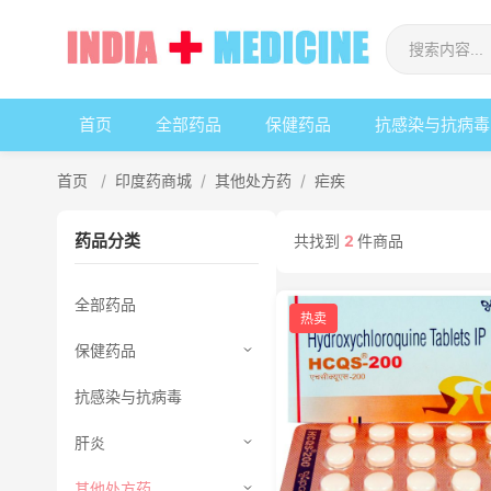
首页
全部药品
保健药品
抗感染与抗病毒
首页
/
印度药商城
/
其他处方药
/
疟疾
药品分类
共找到
2
件商品
全部药品
热卖
保健药品
抗感染与抗病毒
肝炎
其他处方药