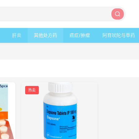
肝炎
其他处方药
癌症/肿瘤
阿育吠陀与草药
热卖