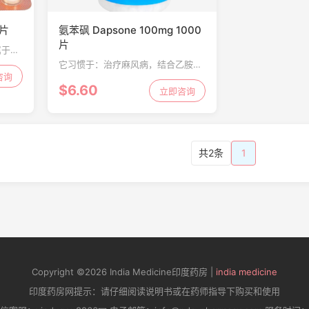
0片
氨苯砜 Dapsone 100mg 1000
片
属于抗
抗风湿
它习惯于：治疗麻风病，结合乙胺嘧
过减轻
咨询
啶预防疟疾，预防免疫缺陷患者，尤
$6.60
来治疗
其是艾滋病患者
立即咨询
共2条
1
Copyright ©2026 India Medicine印度药房 |
india medicine
印度药房网提示：请仔细阅读说明书或在药师指导下购买和使用