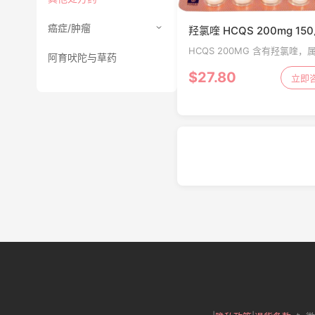
癌症/肿瘤
羟氯喹 HCQS 200mg 15
HCQS 200MG 含有羟氯喹，
阿育吠陀与草药
疟药组。它是一种改善疾病的
$27.80
药。(DMARD)。羟氯喹用于通
立即
炎症、疼痛、肿胀和关节僵硬
类风湿性关节炎以及...