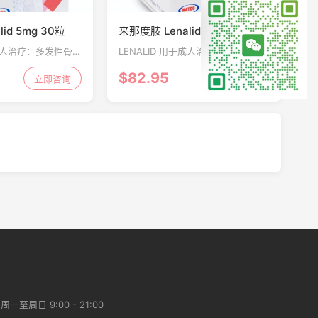
id 5mg 30粒
来那度胺 Lenalid 10mg 30粒
于成人治疗：多发性骨髓
LENALID 用于成人治疗：多发性骨髓
常综合症（MDS），
瘤，骨髓增生异常综合症（MDS），
$82.95
CL）
立即咨询
套细胞淋巴瘤（MCL）
立即咨询
一至周日 9:00 - 21:00