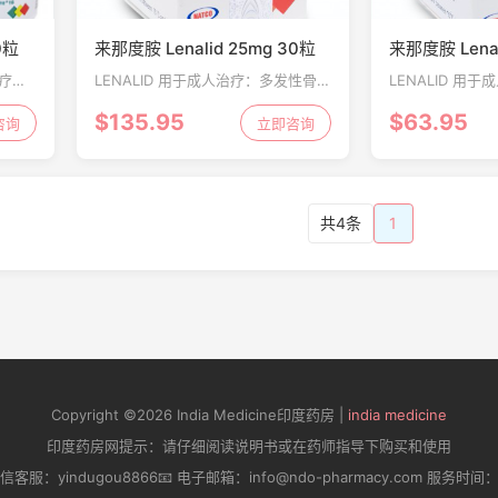
0粒
来那度胺 Lenalid 25mg 30粒
来那度胺 Lenal
治疗：
LENALID 用于成人治疗：多发性骨髓
LENALID 用
综合症
瘤，骨髓增生异常综合症（MDS），
瘤，骨髓增生异
$135.95
$63.95
L）
咨询
套细胞淋巴瘤（MCL）
立即咨询
套细胞淋巴瘤（M
共4条
1
Copyright ©2026 India Medicine印度药房 |
india medicine
印度药房网提示：请仔细阅读说明书或在药师指导下购买和使用
微信客服：yindugou8866📧 电子邮箱：info@ndo-pharmacy.com 服务时间：周