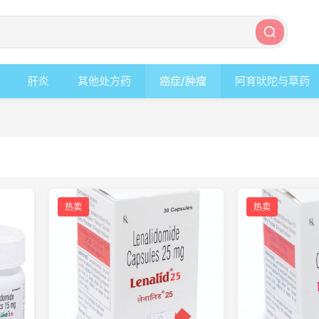
肝炎
其他处方药
癌症/肿瘤
阿育吠陀与草药
热卖
热卖