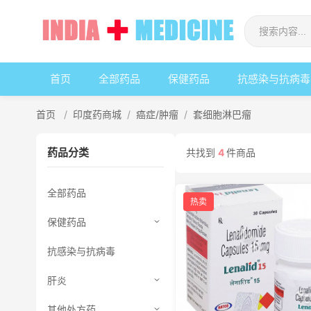
首页
全部药品
保健药品
抗感染与抗病毒
首页
/
印度药商城
/
癌症/肿瘤
/
套细胞淋巴瘤
药品分类
共找到
4
件商品
全部药品
热卖
保健药品
抗感染与抗病毒
肝炎
其他处方药