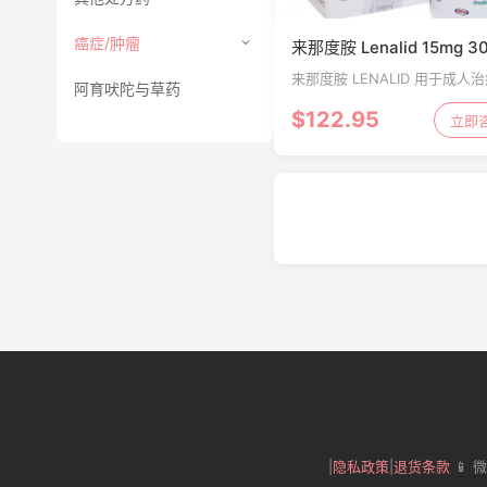
癌症/肿瘤
来那度胺 Lenalid 15mg 3
来那度胺 LENALID 用于成人
阿育吠陀与草药
多发性骨髓瘤，骨髓增生异常
$122.95
（MDS），套细胞淋巴瘤（MC
立即
|
隐私政策
|
退货条款
📱 