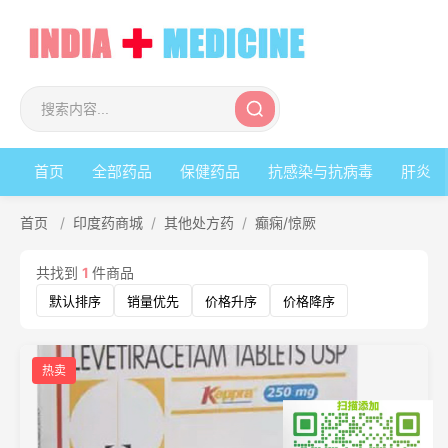
首页
全部药品
保健药品
抗感染与抗病毒
肝炎
首页
/
印度药商城
/
其他处方药
/
癫痫/惊厥
共找到
1
件商品
默认排序
销量优先
价格升序
价格降序
热卖