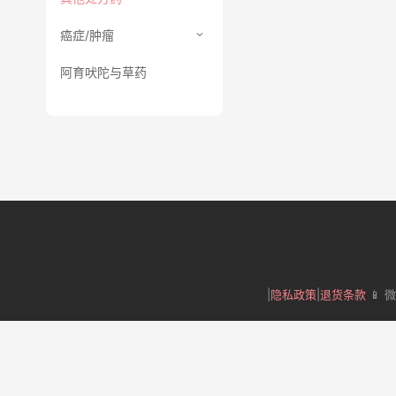
癌症/肿瘤
阿育吠陀与草药
|
隐私政策
|
退货条款
📱 