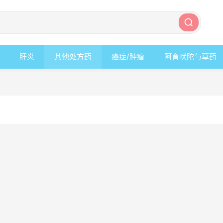
肝炎
其他处方药
癌症/肿瘤
阿育吠陀与草药