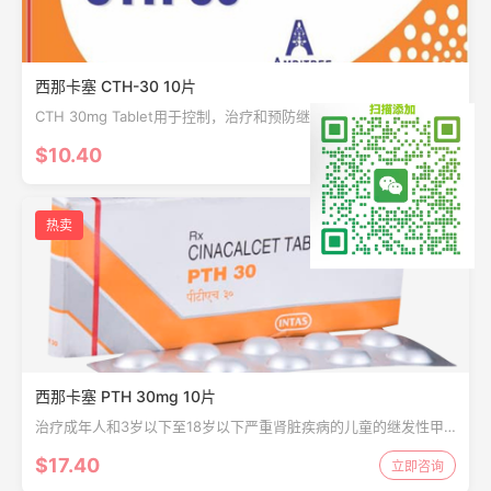
西那卡塞 CTH-30 10片
CTH 30mg Tablet用于控制，治疗和预防继发性甲状旁腺功能亢
进，成年甲状旁腺癌患者的高钙血症和成年原发性甲状旁腺功能亢
$10.40
立即咨询
进患者的高钙血症。
热卖
西那卡塞 PTH 30mg 10片
治疗成年人和3岁以下至18岁以下严重肾脏疾病的儿童的继发性甲
状旁腺功能亢进症，这些儿童需要透析以清除其废物中的血液，而
$17.40
立即咨询
其他方法无法控制这些废物的状况