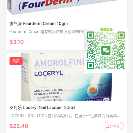
脚气膏 Fourderm Cream 10gm
Fourderm Cream是有效治疗皮肤感染的四种药物的组合。它对感
染具有抗菌作用。它抑制细菌的生长，并减少由于感染引起的发
$3.10
立即咨询
红，肿胀和发痒。
热卖
罗每乐 Loceryl Nail Lacquer 2.5ml
LOCERYL SOLUTION包含阿莫罗芬，它属于一组被称为抗真菌药
的药物
$22.40
立即咨询