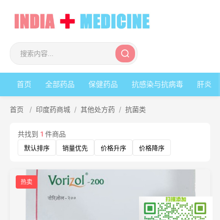
首页
全部药品
保健药品
抗感染与抗病毒
肝炎
首页
/
印度药商城
/
其他处方药
/
抗菌类
共找到
1
件商品
默认排序
销量优先
价格升序
价格降序
热卖