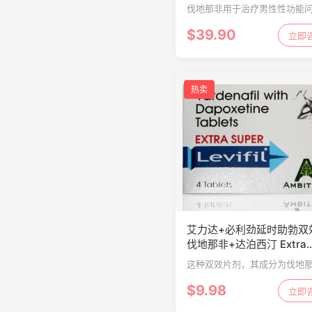
伐地那非用于治疗男性性功能
（阳痿或勃起功能障碍-ED）
$39.90
性刺激，伐地那非的作用是增
立即
阴茎的血液，以帮助一个人勃
持勃起。
热卖
艾力达+必利劲延时助勃双
伐地那非+达泊西汀 Extra
Super Levifil 4粒
这种双效片剂，其成分为伐地
+达泊西汀，具有增强和延迟的
$9.98
作用，用于增强阴茎勃起硬度
立即
活动时间，服用后15-20分钟