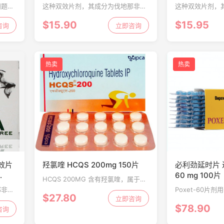
Power 10片
Super Power
问题
这种双效片剂，其成分为伐地那非
这种双效片剂，
。结合
+达泊西汀，具有增强和延迟的双重
+达泊西汀，具
$15.90
$15.95
加流向
咨询
作用，用于增强阴茎勃起硬度并延长
立即咨询
作用，用于增强
起并保
活动时间，服用后15-20分钟可用于
活动时间，服用后
刺激性爱效果刺激。
刺激性爱效果刺
热卖
热卖
效片
羟氯喹 HCQS 200mg 150片
必利劲延时片 达
60 mg 100片
HCQS 200MG 含有羟氯喹，属于抗
疟药组。它是一种改善疾病的抗风湿
那非
Poxet-60片
$27.80
药。(DMARD)。羟氯喹用于通过减轻
立即咨询
双重
（PE），这是
$78.90
炎症、疼痛、肿胀和关节僵硬来治疗
并延长
咨询
见原因之一。它
类风湿性关节炎以及...
可用于
久就射精，并且