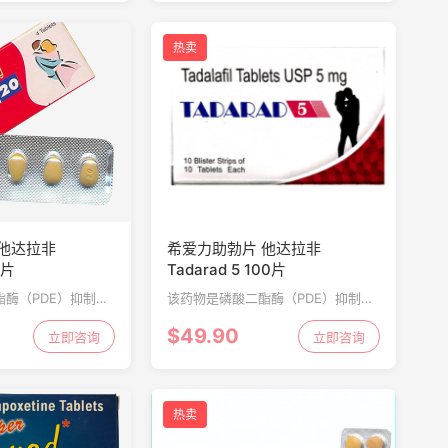
可能引起困扰和...
欲，帮助恢复...
热卖
他达拉非
希爱力助勃片 他达拉非
4片
Tadarad 5 100片
酶（PDE）抑制
该药物是磷酸二酯酶（PDE）抑制
男性勃起功能障碍
剂，被规定用于男性勃起功能障碍
$49.90
起或保持勃起）。在
立即咨询
（阳痿；无法勃起或保持勃起）。在
立即咨询
增加了流向阴茎的血
性刺激期间，它增加了流向阴茎的血
液。
热卖