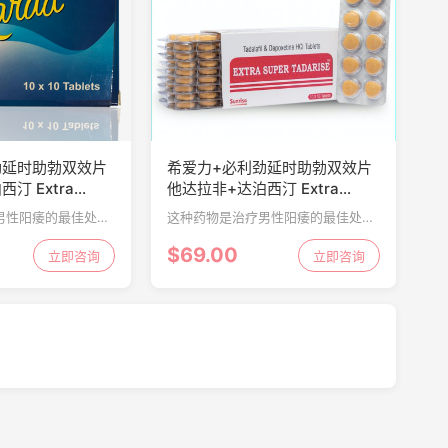
劲延时助勃双效片
希爱力+必利劲延时助勃双效片
汀 Extra
他达拉非+达泊西汀 Extra
ad 100片
Super Tadarise 100片
男性阳痿的最佳处方
这种药物是治疗男性阳痿的最佳处方
汀在全世界各个年龄
药之一。达泊西汀在全世界各个年龄
$69.00
数百万人想要活跃的
立即咨询
段的男性中都有数百万人想要活跃的
立即咨询
粒足以维持勃起并维
性生活。
时，而不必担心勃...