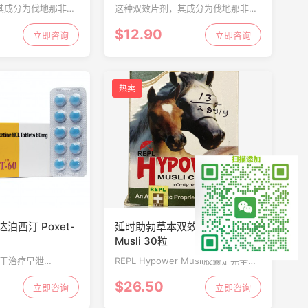
 10片
Levifil 4片
其成分为伐地那非
这种双效片剂，其成分为伐地那非
有增强和延迟的双重
+达泊西汀，具有增强和延迟的双重
$12.90
阴茎勃起硬度并延长
立即咨询
作用，用于增强阴茎勃起硬度并延长
立即咨询
15-20分钟可用于
活动时间，服用后15-20分钟可用于
激。
刺激性爱效果刺激。
热卖
泊西汀 Poxet-
延时助勃草本双效片 Hypower
Musli 30粒
剂用于治疗早泄
REPL Hypower Musli胶囊是完全的
男性性功能障碍的最常
草药疗法药物，最适合18至60岁的年
$26.50
的定义是在性交后不
立即咨询
龄组，用于提高男性的性能量水平，
立即咨询
在性交后不久会引起
帮助勃起更坚硬，减少早泄，增强性