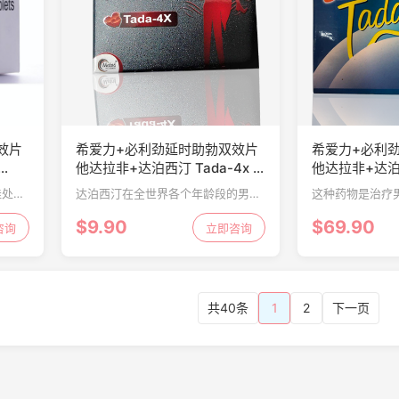
效片
希爱力+必利劲延时助勃双效片
希爱力+必利
他达拉非+达泊西汀 Tada-4x 4
他达拉非+达泊西
片
Super Tadar
佳处方
达泊西汀在全世界各个年龄段的男性
这种药物是治疗
个年龄
中都有数百万人想要活跃的性生活。
药之一。达泊西
$9.90
$69.90
活跃的
咨询
每天一粒足以维持勃起并维持勃起长
立即咨询
段的男性中都有
达36小时，而不必担心勃起功能障碍
性生活。每天一
的问题。
持勃起长达36小
共40条
1
2
下一页