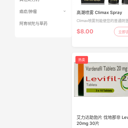
癌症/肿瘤
高潮喷雾 Climax Spray
Climax喷雾剂能使您的普通阴
阿育吠陀与草药
坚硬持久的阴茎。它是为那些
$8.00
难的男人维持勃起较长的时间
立即
助于延缓早泄，延长勃起和持
爱与高潮喷雾的男人。它确保..
热卖
艾力达助勃片 伐地那非 Levif
20mg 30片