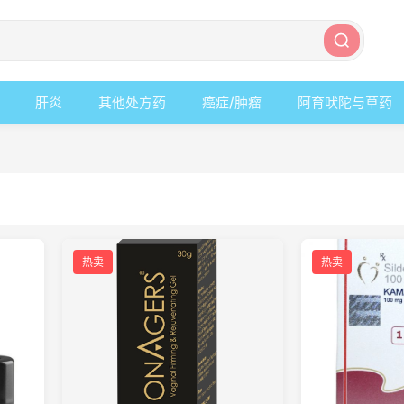
肝炎
其他处方药
癌症/肿瘤
阿育吠陀与草药
热卖
热卖