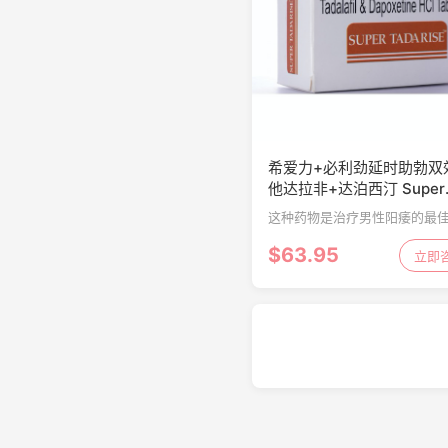
希爱力+必利劲延时助勃双
他达拉非+达泊西汀 Super
Tadarise 100片
这种药物是治疗男性阳痿的最
药之一。达泊西汀在全世界各
$63.95
段的男性中都有数百万人想要
立即
性生活。