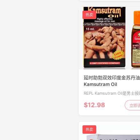
刺激性爱效果刺激。
热卖
延时助勃双效印度金苏丹油
Kamsutram Oil
REPL Kamsutram Oil是男士
油。油改善并增强勃起，刺激
$12.98
增强男性活力。
立即
热卖