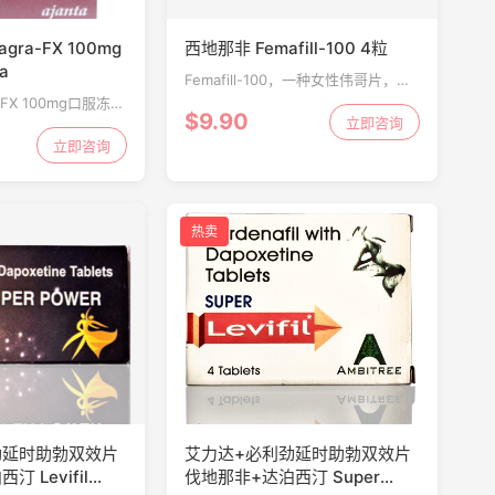
gra-FX 100mg
西地那非 Femafill-100 4粒
la
Femafill-100，一种女性伟哥片，用
于治疗女性性问题，例如缺乏欲望，
-FX 100mg口服冻可
$9.90
唤醒或性高潮。 西地那非，用于治疗
立即咨询
疗男性勃起功能障碍
尚未达到目标的人的性欲减退
药。它的作用是增加
立即咨询
（HSDD）更年期还可以...
这有助于男性获得或
热卖
劲延时助勃双效片
艾力达+必利劲延时助勃双效片
 Levifil
伐地那非+达泊西汀 Super