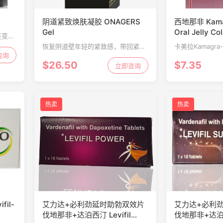
阴道紧致焕肤凝胶 ONAGERS
西地那非 Kama
Gel
Oral Jelly Co
茎变成
面临困
恢复阴道壁年轻的紧致感，带回紧实
卡美拉Kamagra
。它有
咨询
感和年轻的感觉。
乐是一种用于治
$26.50
$7.35
久的性
立即咨询
（阳痿）的处方
.
阴茎的血流量。
维持勃起。
热卖
热卖
il-
艾力达+必利劲延时助勃双效片
艾力达+必利
伐地那非+达泊西汀 Levifil
伐地那非+达泊西汀