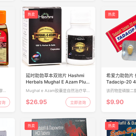
最少的性刺激，并
热卖
热卖
延时助勃草本双效片 Hashmi
希爱力助勃片 
Herbals Mughal E Azam Plus
Tadacip-20 
10粒
按摩
Mughal e Azam胶囊是自然治疗早泄
该药物是磷酸二酯
性欲并
或勃起功能障碍问题的最佳选择。它
剂，被规定用于
$26.95
$9.90
咨询
是用于ED和PE的最佳阿育吠陀药物
立即咨询
（阳痿；无法勃
之一。没有化学药物，没有外科手术
性刺激期间，它
过程，使用正宗的草...
液。
热卖
热卖